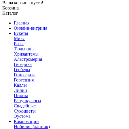
Ваша корзина пуста!
Корзина
Каталог
Главная
Онлайн-витрина
Букеты
Микс
Розы
Тюльпаны
Хризантемы
Альстромерия
Гвоздика
Герберы
Гипсофила
Гортензия
Каллы
Лилии
Пионы
Ранункулюсы
Свадебные
Сухоцветы
Эустома
Композиции
Нобилис (лапник)