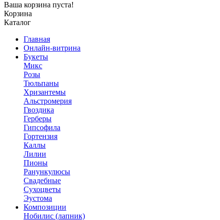
Ваша корзина пуста!
Корзина
Каталог
Главная
Онлайн-витрина
Букеты
Микс
Розы
Тюльпаны
Хризантемы
Альстромерия
Гвоздика
Герберы
Гипсофила
Гортензия
Каллы
Лилии
Пионы
Ранункулюсы
Свадебные
Сухоцветы
Эустома
Композиции
Нобилис (лапник)