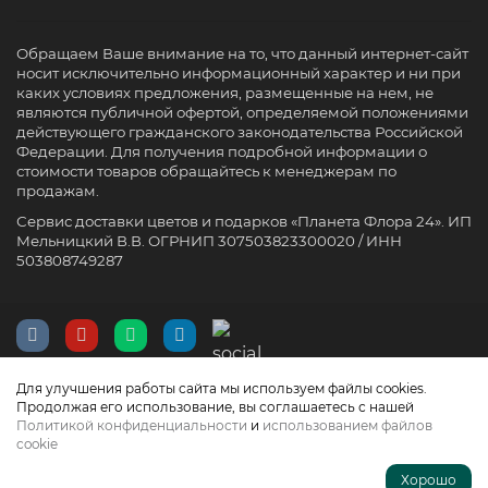
Обращаем Ваше внимание на то, что данный интернет-сайт
носит исключительно информационный характер и ни при
каких условиях предложения, размещенные на нем, не
являются публичной офертой, определяемой положениями
действующего гражданского законодательства Российской
Федерации. Для получения подробной информации о
стоимости товаров обращайтесь к менеджерам по
продажам.
Сервис доставки цветов и подарков «Планета Флора 24». ИП
Мельницкий В.В. ОГРНИП 307503823300020 / ИНН
503808749287
Для улучшения работы сайта мы используем файлы cookies.
Продолжая его использование, вы соглашаетесь с нашей
Политикой конфиденциальности
и
использованием файлов
cookie
Хорошо
Главная
Каталог
Аккаунт
Корзина