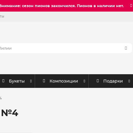
Внимание: сезон пионов закончился. Пионов в наличии нет.
ты
Букеты
Композиции
Подарки
4
в №4