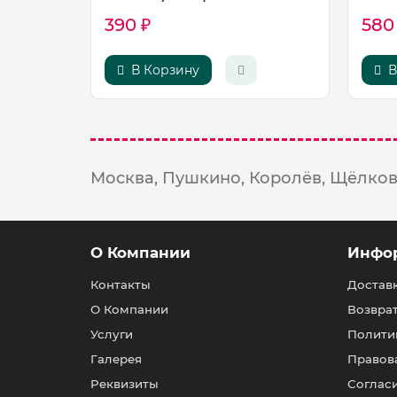
390 ₽
580
В Корзину
В
Москва,
Пушкино,
Королёв,
Щёлков
О Компании
Инфо
Контакты
Доставк
О Компании
Возвра
Услуги
Полити
Галерея
Правов
Реквизиты
Согласи