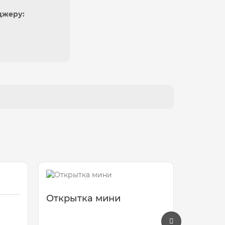
джеру:
Открытка мини
Шарик
красны