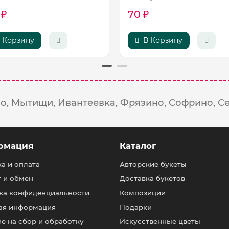
 ₽
70 ₽
 Корзину
В Корзину
о,
Мытищи,
Ивантеевка,
Фрязино,
Софрино,
С
рмация
Каталог
а и оплата
Авторские букеты
т и обмен
Доставка букетов
ка конфиденциальности
Композиции
ая информация
Подарки
е на сбор и обработку
Искусственные цветы