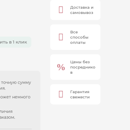
Доставка и
самовывоз
Все
способы
ить в 1 клик
оплаты
Цены без
посреднико
в
 точную сумму
ия.
Гарантия
может немного
свежести
аличия
аказом.