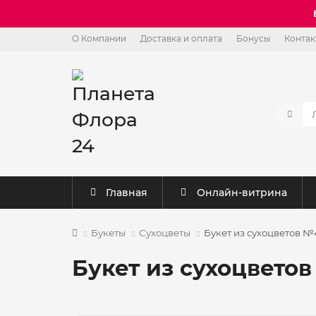
О Компании
Доставка и оплата
Бонусы
Контак
Главная
Онлайн-витрина
Букеты
Сухоцветы
Букет из сухоцветов №
Букет из сухоцвето