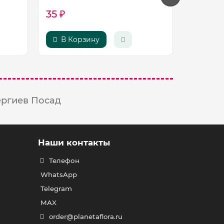
35 ₽
1100 ₽
В Корзину
В Ко
ергиев Посад
Наши контакты
Телефон
WhatsApp
Telegram
MAX
order@planetaflora.ru