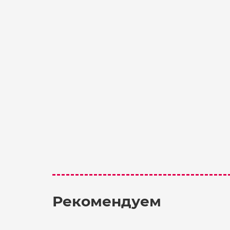
1950 ₽
В Корзину
Букет из сухоцветов №688
3120 ₽
В Корзину
Рекомендуем