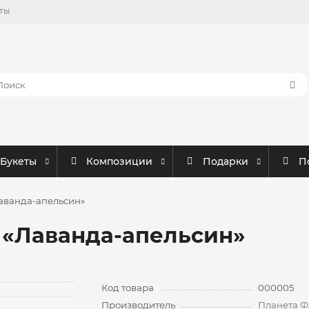
ты
Букеты
Композиции
Подарки
П
Лаванда-апельсин»
в «Лаванда-апельсин»
Код товара
000005
Производитель
Планета Ф