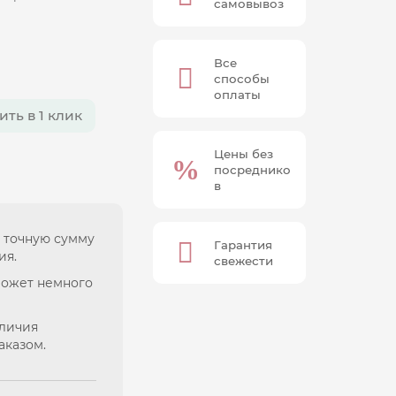
самовывоз
Все
способы
оплаты
ить в 1 клик
Цены без
посреднико
в
 точную сумму
Гарантия
ия.
свежести
может немного
аличия
аказом.