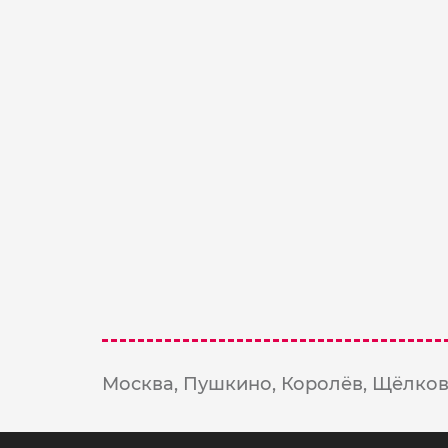
1900 ₽
В Корзину
Фото-открытка с надписью
50 ₽
В Корзину
Москва,
Пушкино,
Королёв,
Щёлков