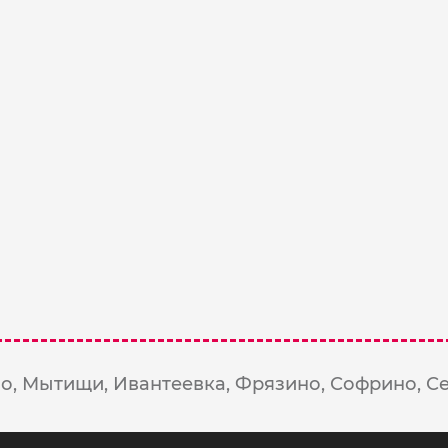
о,
Мытищи,
Ивантеевка,
Фрязино,
Софрино,
С