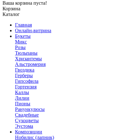
Ваша корзина пуста!
Корзина
Каталог
Главная
Онлайн-витрина
Букеты
Микс
Розы
Тюльпаны
Хризантемы
Альстромерия
Гвоздика
Герберы
Гипсофила
Гортензия
Каллы
Лилии
Пионы
Ранункулюсы
Свадебные
Сухоцветы
Эустома
Композиции
Нобилис (лапник)